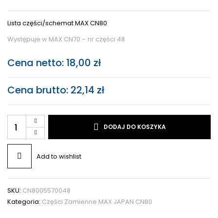
Lista części/schemat MAX CN80
Występuje w MAX CN70 – nr części 48
Cena netto:
18,00
zł
Cena brutto:
22,14
zł
DODAJ DO KOSZYKA
Add to wishlist
SKU:
CN8005570048
Kategoria:
Części Zamienne MAX JAPAN CN80