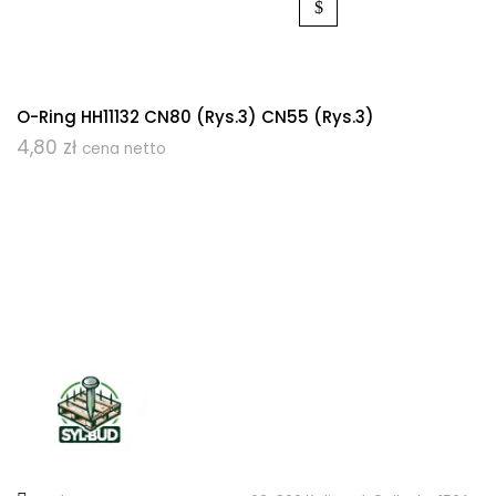
O-Ring HH11132 CN80 (Rys.3) CN55 (Rys.3)
4,80
zł
cena netto