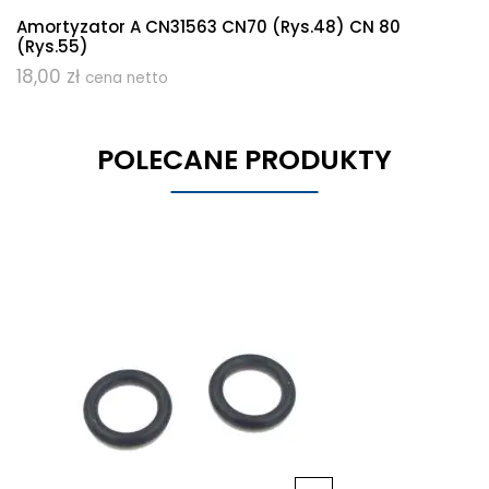
Amortyzator A CN31563 CN70 (rys.48) CN 80
(rys.55)
18,00
zł
cena netto
POLECANE PRODUKTY