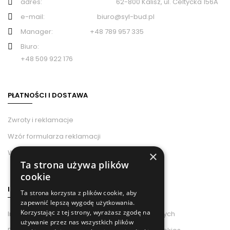
adres: 62-800 Kalisz, ul. Celtycka 156A
e-mail: biuro@syl-bud.pl
Manager: +48 789 957 335
Biuro:
+48 509 922 176
PŁATNOŚCI I DOSTAWA
Zwroty i reklamacje
Wzór formularza reklamacji
Wzór odstąpienia od umowy
×
Ta strona używa plików
cookie
INFORMACJE
Ta strona korzysta z plików cookie, aby
zapewnić lepszą wygodę użytkowania.
Korzystając z tej strony, wyrażasz zgodę na
Informacje od Administratora Danych Osobowych
używanie przez nas wszystkich plików