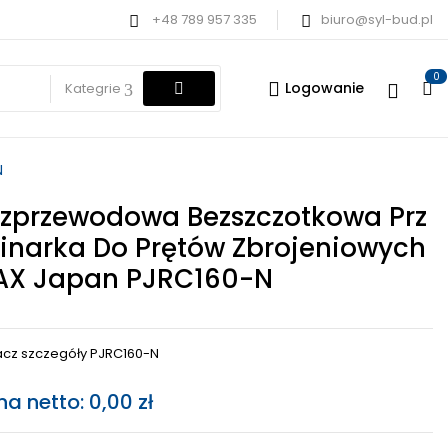
+48 789 957 335
biuro@syl-bud.pl
0
Logowanie
Kategrie
N
zprzewodowa Bezszczotkowa Prz
inarka Do Prętów Zbrojeniowych
AX Japan PJRC160-N
cz szczegóły PJRC160-N
na netto:
0,00
zł