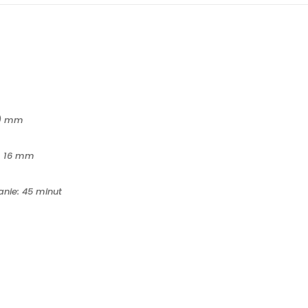
ł.) mm
o: 16 mm
nie: 45 minut