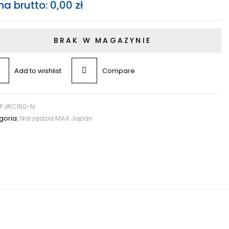
na brutto:
0,00
zł
BRAK W MAGAZYNIE
Add to wishlist
Compare
PJRC160-N
goria:
Narzędzia MAX Japan