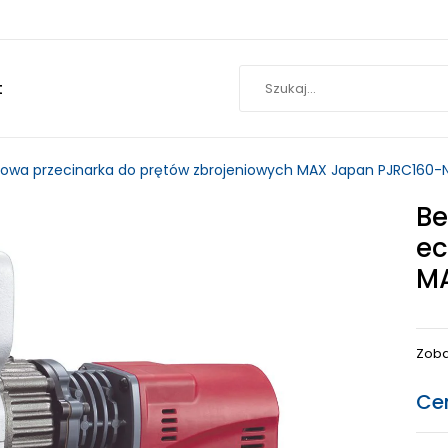
t
owa przecinarka do prętów zbrojeniowych MAX Japan PJRC160-
Be
Ec
M
Zoba
Ce