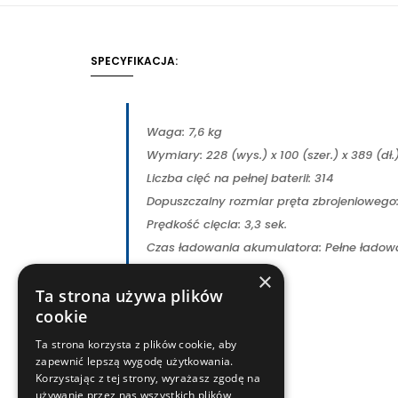
SPECYFIKACJA:
Waga: 7,6 kg
Wymiary: 228 (wys.) x 100 (szer.) x 389 (d
Liczba cięć na pełnej baterii: 314
Dopuszczalny rozmiar pręta zbrojenioweg
Prędkość cięcia: 3,3 sek.
Czas ładowania akumulatora: Pełne ładowa
×
Ta strona używa plików
cookie
Ta strona korzysta z plików cookie, aby
zapewnić lepszą wygodę użytkowania.
Korzystając z tej strony, wyrażasz zgodę na
używanie przez nas wszystkich plików