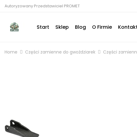
Autoryzowany Przedstawiciel PROMET
Start
Sklep
Blog
O Firmie
Kontak
Home
Części zamienne do gwoździarek
Części zamien