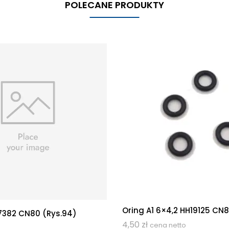
POLECANE PRODUKTY
Oring A1 6×4,2 HH19125 CN8
7382 CN80 (rys.94)
4,50
zł
cena netto