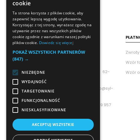
cookie
Ta strona korzysta z plików cookie, aby
zapewnić lepszą wygodę użytkowania.
Korzystając z tej strony, wyrażasz zgodę na
używanie przez nas wszystkich plików
cookie zgodnie z warunkami naszej polityki
PŁATN
plików cookie.
Dowiedz się więcej
POKAŻ WSZYSTKICH PARTNERÓW
Zwroty
(847) →
Wzór f
adres: 62-
Wzór o
NIEZBĘDNE
800 Kalisz, ul. Celtycka 156A
WYDAJNOŚĆ
e-mail: biuro@syl-
TARGETOWANIE
bud.pl
FUNKCJONALNOŚĆ
Manager: +48 789 957
NIESKLASYFIKOWANE
335
Biuro:
AKCEPTUJ WSZYSTKIE
+48 509 922 176