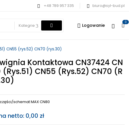
+48 789 957 335
biuro@syl-bud.pl
0
Logowanie
Kategrie
1) CN55 (rys.52) CN70 (rys.30)
wignia Kontaktowa CN37424 CN
 (rys.51) CN55 (rys.52) CN70 (r
.30)
a części/schemat MAX CN80
na netto:
0,00
zł