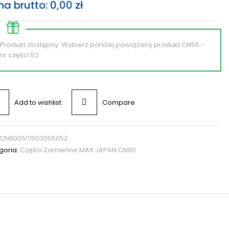
na brutto:
0,00
zł
Produkt dostępny. Wybierz poniżej powiązany produkt CN55 -
nr części 52
Add to wishlist
Compare
CN800517003055052
goria:
Części Zamienne MAX JAPAN CN80