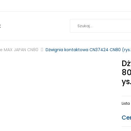
t
ne MAX JAPAN CN80
Dżwignia kontaktowa CN37424 CN80 (rys.5
Dż
80
Ys
List
Ce