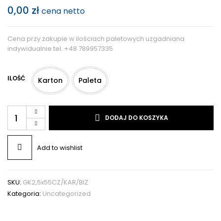
0,00
zł
cena netto
Cena przy zakupie w ilościach paletowych uzgadniana
indywidualnie tel. +48 789957335
ILOŚĆ
Karton
Paleta
DODAJ DO KOSZYKA
Add to wishlist
SKU:
GK2,5x55CZ/KAR/BIZ
Kategoria:
Uncategorized