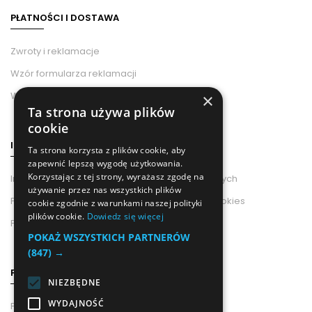
PŁATNOŚCI I DOSTAWA
Zwroty i reklamacje
Wzór formularza reklamacji
Wzór odstąpienia od umowy
×
Ta strona używa plików
cookie
INFORMACJE
Ta strona korzysta z plików cookie, aby
zapewnić lepszą wygodę użytkowania.
Korzystając z tej strony, wyrażasz zgodę na
Informacje od Administratora Danych Osobowych
używanie przez nas wszystkich plików
Polityka Prywatności i Wykorzystania Plików Cookies
cookie zgodnie z warunkami naszej polityki
plików cookie.
Dowiedz się więcej
Polityka prywatności
POKAŻ WSZYSTKICH PARTNERÓW
(847) →
POMOC
NIEZBĘDNE
WYDAJNOŚĆ
Pouczenie o Prawie Odstąpienia Od Umowy