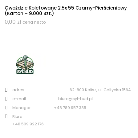
Gwoździe Koletowane 2,5x 55 Czarny-Pierścieniowy
(karton – 9.000 Szt.)
0,00
zł
cena netto
adres: 62-800 Kalisz, ul. Celtycka 156A
e-mail: biuro@syl-bud.pl
Manager: +48 789 957 335
Biuro:
+48 509 922 176