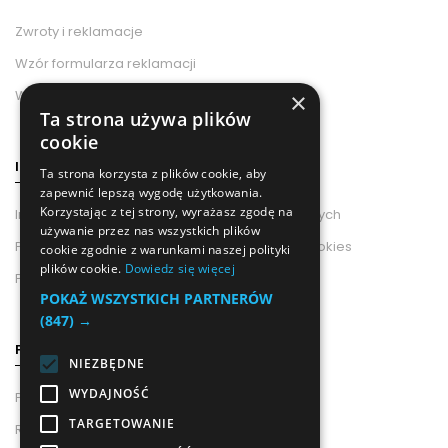
Zwroty i reklamacje
Wzór formularza reklamacji
Wzór odstąpienia od umowy
×
Ta strona używa plików
cookie
INFORMACJE
Ta strona korzysta z plików cookie, aby
zapewnić lepszą wygodę użytkowania.
Korzystając z tej strony, wyrażasz zgodę na
Informacje od Administratora Danych Osobowych
używanie przez nas wszystkich plików
Polityka Prywatności i Wykorzystania Plików Cookies
cookie zgodnie z warunkami naszej polityki
plików cookie.
Dowiedz się więcej
Polityka prywatności
POKAŻ WSZYSTKICH PARTNERÓW
(847) →
POMOC
NIEZBĘDNE
WYDAJNOŚĆ
Pouczenie o Prawie Odstąpienia Od Umowy
TARGETOWANIE
Regulamin newslettera