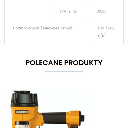
LPA 1s, 1m
86.50
Poziom drgań / Nieokreśloność
3.24 / 1.62
2
m/s
POLECANE PRODUKTY