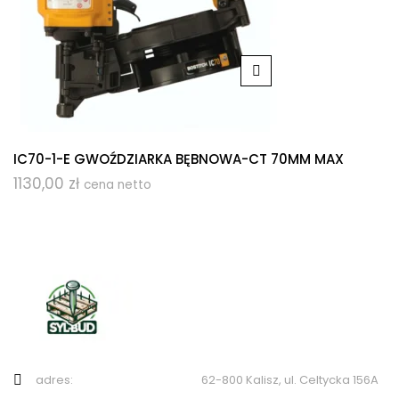
IC70-1-E GWOŹDZIARKA BĘBNOWA-CT 70MM MAX
1130,00
zł
cena netto
adres: 62-800 Kalisz, ul. Celtycka 156A