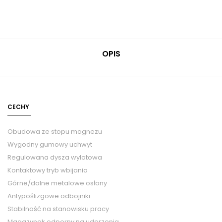
OPIS
CECHY
Obudowa ze stopu magnezu
Wygodny gumowy uchwyt
Regulowana dysza wylotowa
Kontaktowy tryb wbijania
Górne/dolne metalowe osłony
Antypoślizgowe odbojniki
Stabilność na stanowisku pracy
Magazynek odporny na uderzenia