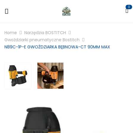
0
Home
Narzędzia BOSTITCH
Gwoździarki pneumatyczne Bostitch
N89C-1P-E GWOŹDZIARKA BĘBNOWA-CT 90MM MAX