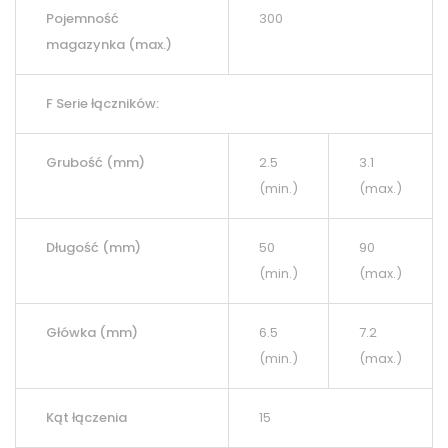
Pojemność
300
magazynka (max.)
F Serie łączników:
Grubość (mm)
2.5
3.1
(min.)
(max.)
Długość (mm)
50
90
(min.)
(max.)
Główka (mm)
6.5
7.2
(min.)
(max.)
Kąt łączenia
15