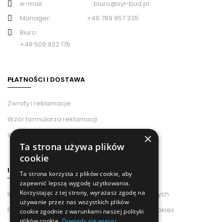
e-mail: biuro@syl-bud.pl
Manager: +48 789 957 335
Biuro:
+48 509 922 176
PŁATNOŚCI I DOSTAWA
Zwroty i reklamacje
Wzór formularza reklamacji
Wzór odstąpienia od umowy
×
Ta strona używa plików
cookie
INFORMACJE
Ta strona korzysta z plików cookie, aby
zapewnić lepszą wygodę użytkowania.
Korzystając z tej strony, wyrażasz zgodę na
Informacje od Administratora Danych Osobowych
używanie przez nas wszystkich plików
Polityka Prywatności i Wykorzystania Plików Cookies
cookie zgodnie z warunkami naszej polityki
plików cookie.
Dowiedz się więcej