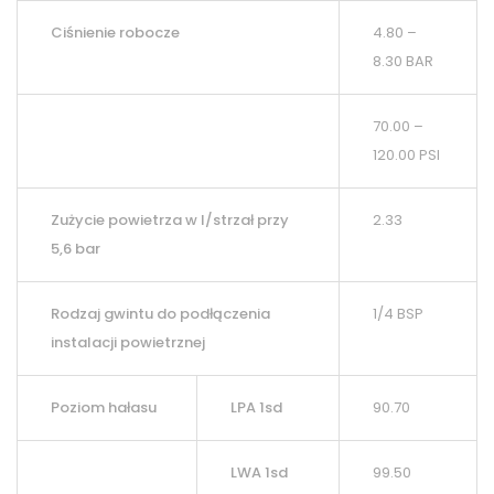
Ciśnienie robocze
4.80 –
8.30 BAR
70.00 –
120.00 PSI
Zużycie powietrza w l/strzał przy
2.33
5,6 bar
Rodzaj gwintu do podłączenia
1/4 BSP
instalacji powietrznej
Poziom hałasu
LPA 1sd
90.70
LWA 1sd
99.50