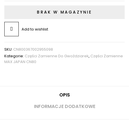
BRAK W MAGAZYNIE
Add to wishlist
SKU:
CN800367002955098
Kategorie:
Części Zamienne Do Gwoździarek
,
Części Zamienne
MAX JAPAN CN80
OPIS
INFORMACJE DODATKOWE