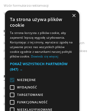
Wzór formularza reklamacji
Wzór odstąpienia od umowy
×
Ta strona używa plików
cookie
INFORMACJE
Ta strona korzysta z plików cookie, aby
zapewnić lepszą wygodę użytkowania.
Korzystając z tej strony, wyrażasz zgodę na
Informacje od Administratora Danych Osobowych
używanie przez nas wszystkich plików
Polityka Prywatności i Wykorzystania Plików Cookies
cookie zgodnie z warunkami naszej polityki
plików cookie.
Dowiedz się więcej
Polityka prywatności
POKAŻ WSZYSTKICH PARTNERÓW
(847) →
POMOC
NIEZBĘDNE
WYDAJNOŚĆ
Pouczenie o Prawie Odstąpienia Od Umowy
TARGETOWANIE
Regulamin newslettera
FUNKCJONALNOŚĆ
Regulamin Sklepu
NIESKLASYFIKOWANE