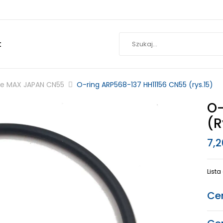
t
ne MAX JAPAN CN55
O-ring ARP568-137 HH11156 CN55 (rys.15)
O-
(r
7,
List
Ce