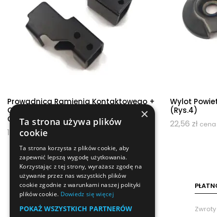
Prowadnica Ramienia Kontaktowego +
Wylot Powi
Osłona Ramienia CN37394 CN37553,
(rys.4)
×
CN55 (rys.55,56)
Ta strona używa plików
22,56
zł
cena 
cookie
10,80
zł
cena netto
Ta strona korzysta z plików cookie, aby
zapewnić lepszą wygodę użytkowania.
Korzystając z tej strony, wyrażasz zgodę na
używanie przez nas wszystkich plików
cookie zgodnie z warunkami naszej polityki
PŁATN
plików cookie.
Dowiedz się więcej
POKAŻ WSZYSTKICH PARTNERÓW
Zwroty