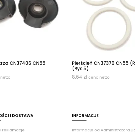
etrza CN37406 CN55
Pierścień CN37376 CN55 (
(Rys.5)
8,64
zł
netto
cena netto
OŚCI I DOSTAWA
INFORMACJE
 i reklamacje
Informacje od Administratora 