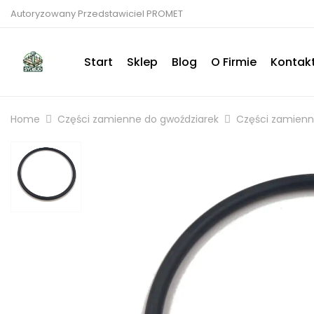
Autoryzowany Przedstawiciel PROMET
Start
Sklep
Blog
O Firmie
Kontak
Home
Części zamienne do gwoździarek
Części zamien