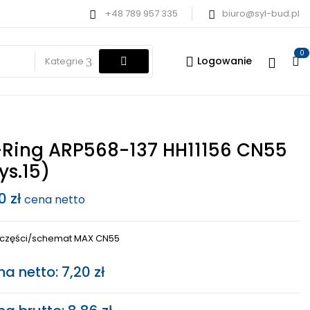
+48 789 957 335
biuro@syl-bud.pl
0
Logowanie
Kategrie
Ring ARP568-137 HH11156 CN55
ys.15)
20
zł
cena netto
a części/schemat MAX CN55
na netto:
7,20
zł