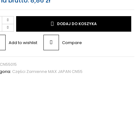
na brutto:
8,86
zł
DODAJ DO KOSZYKA
Add to wishlist
Compare
CN55015
goria:
Części Zamienne MAX JAPAN CN55