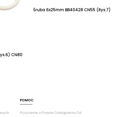
Śruba 6x25mm BB40428 CN55 (rys.7)
Rys.6) CN80
POMOC
Danych
Pouczenie o Prawie Odstąpienia Od