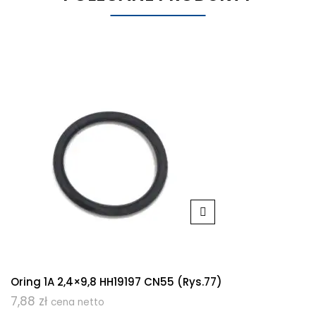
Oring 1A 2,4×9,8 HH19197 CN55 (rys.77)
7,88
zł
cena netto