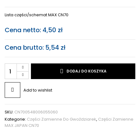
Lista części/schemat MAX CN70
Cena netto:
4,50
zł
Cena brutto:
5,54
zł
DODAJ DO KOSZYKA
Add to wishlist
SKU:
CN700548006055060
Kategorie:
Części Zamienne Do Gwoździarek
,
Części Zamienne
MAX JAPAN CN70