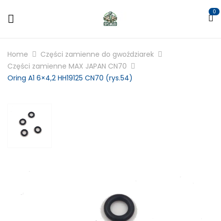
0
Home
Części zamienne do gwoździarek
Części zamienne MAX JAPAN CN70
Oring A1 6×4,2 HH19125 CN70 (rys.54)