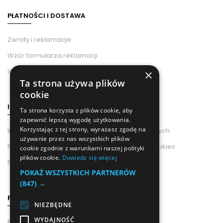
PŁATNOŚCI I DOSTAWA
Zwroty i reklamacje
Wzór formularza reklamacji
Wzór odstąpienia od umowy
×
Ta strona używa plików
cookie
INFORMACJE
Ta strona korzysta z plików cookie, aby
zapewnić lepszą wygodę użytkowania.
Korzystając z tej strony, wyrażasz zgodę na
Informacje od Administratora Danych Osobowych
używanie przez nas wszystkich plików
Polityka Prywatności i Wykorzystania Plików Cookies
cookie zgodnie z warunkami naszej polityki
plików cookie.
Dowiedz się więcej
Polityka prywatności
POKAŻ WSZYSTKICH PARTNERÓW
(847) →
POMOC
NIEZBĘDNE
WYDAJNOŚĆ
Pouczenie o Prawie Odstąpienia Od Umowy