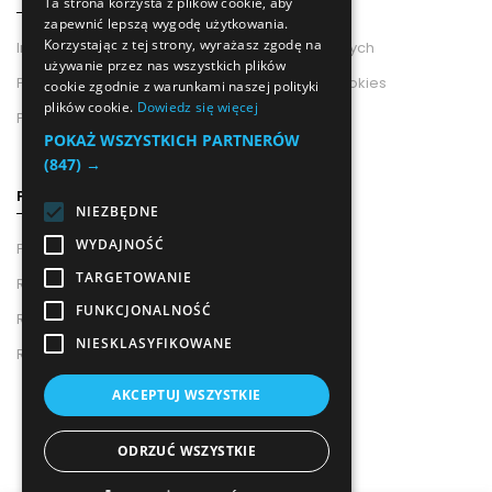
Ta strona korzysta z plików cookie, aby
zapewnić lepszą wygodę użytkowania.
Korzystając z tej strony, wyrażasz zgodę na
Informacje od Administratora Danych Osobowych
używanie przez nas wszystkich plików
Polityka Prywatności i Wykorzystania Plików Cookies
cookie zgodnie z warunkami naszej polityki
plików cookie.
Dowiedz się więcej
Polityka prywatności
POKAŻ WSZYSTKICH PARTNERÓW
(847) →
POMOC
NIEZBĘDNE
WYDAJNOŚĆ
Pouczenie o Prawie Odstąpienia Od Umowy
TARGETOWANIE
Regulamin newslettera
FUNKCJONALNOŚĆ
Regulamin Sklepu
NIESKLASYFIKOWANE
Regulamin Konta
AKCEPTUJ WSZYSTKIE
© 2024 – Syl-Bud
ODRZUĆ WSZYSTKIE