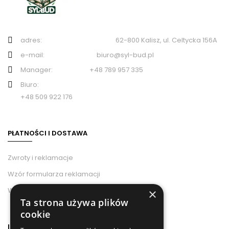
adres: 62-800 Kalisz, ul. Celtycka 156A
e-mail: biuro@syl-bud.pl
Manager: +48 789 957 335
Biuro:
+48 509 922 176
PŁATNOŚCI I DOSTAWA
Zwroty i reklamacje
Wzór formularza reklamacji
Wzór odstąpienia od umowy
×
Ta strona używa plików
cookie
INFORMACJE