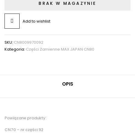
BRAK W MAGAZYNIE
Add to wishlist
SKU:
CN8009970092
Kategoria:
Części Zamienne MAX JAPAN CN80
OPIS
Powiązane produkty:
CN70 – nr części 92