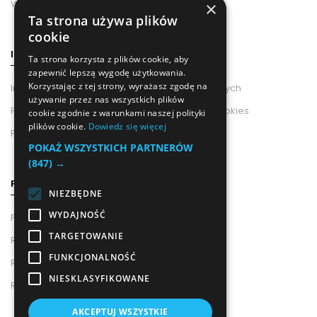
Wzór odstąpienia od umowy
×
Ta strona używa plików
cookie
INFORMACJE
Ta strona korzysta z plików cookie, aby
zapewnić lepszą wygodę użytkowania.
Korzystając z tej strony, wyrażasz zgodę na
Informacje od Administratora Danych Osobowych
używanie przez nas wszystkich plików
Polityka Prywatności i Wykorzystania Plików Cookies
cookie zgodnie z warunkami naszej polityki
plików cookie.
Dowiedz się więcej
Polityka prywatności
POKAŻ WSZYSTKICH PARTNERÓW
(847) →
POMOC
NIEZBĘDNE
WYDAJNOŚĆ
Pouczenie o Prawie Odstąpienia Od Umowy
TARGETOWANIE
Regulamin newslettera
FUNKCJONALNOŚĆ
Regulamin Sklepu
NIESKLASYFIKOWANE
Regulamin Konta
AKCEPTUJ WSZYSTKIE