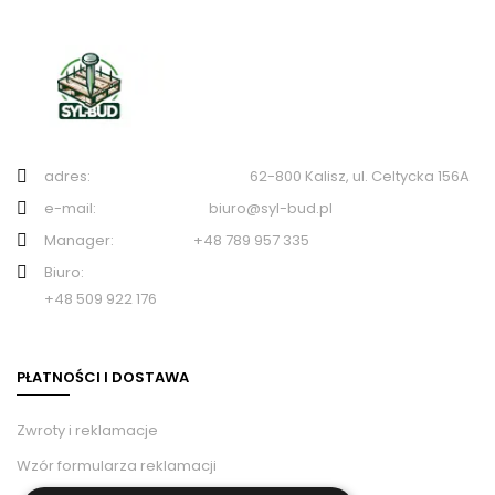
adres: 62-800 Kalisz, ul. Celtycka 156A
e-mail: biuro@syl-bud.pl
Manager: +48 789 957 335
Biuro:
+48 509 922 176
PŁATNOŚCI I DOSTAWA
Zwroty i reklamacje
Wzór formularza reklamacji