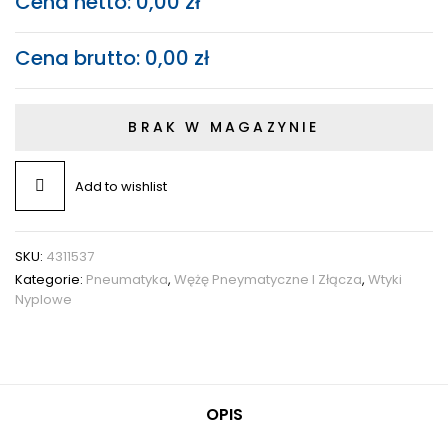
Cena netto:
0,00
zł
Cena brutto:
0,00
zł
BRAK W MAGAZYNIE
Add to wishlist
SKU:
4311537
Kategorie:
Pneumatyka
,
Wężę Pneymatyczne I Złącza
,
Wtyki
Nyplowe
OPIS