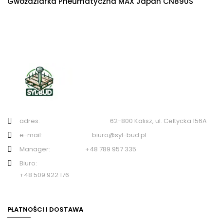
Gwożdziarka Pneumatyczna MAX Japan CN890S
adres: 62-800 Kalisz, ul. Celtycka 156A
e-mail: biuro@syl-bud.pl
Manager: +48 789 957 335
Biuro:
+48 509 922 176
PŁATNOŚCI I DOSTAWA