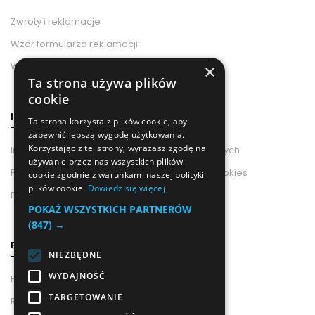
Zwroty i reklamacje
Wzór formularza reklamacji
Wzór odstąpienia od umowy
×
Ta strona używa plików
cookie
INFORMACJE
Ta strona korzysta z plików cookie, aby
zapewnić lepszą wygodę użytkowania.
Korzystając z tej strony, wyrażasz zgodę na
Informacje od Administratora Danych Osobowych
używanie przez nas wszystkich plików
Polityka Prywatności i Wykorzystania Plików Cookies
cookie zgodnie z warunkami naszej polityki
plików cookie.
Dowiedz się więcej
Polityka prywatności
POKAŻ WSZYSTKICH PARTNERÓW
(847) →
POMOC
NIEZBĘDNE
WYDAJNOŚĆ
Pouczenie o Prawie Odstąpienia Od Umowy
TARGETOWANIE
Regulamin newslettera