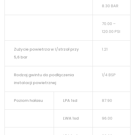
8.30 BAR
70.00 –
120.00 PSI
Zużycie powietrza w l/strzał przy
1.21
5,6 bar
Rodzaj gwintu do podłączenia
1/4 BSP
instalacji powietrznej
Poziom hałasu
LPA 1sd
87.90
LWA 1sd
96.00