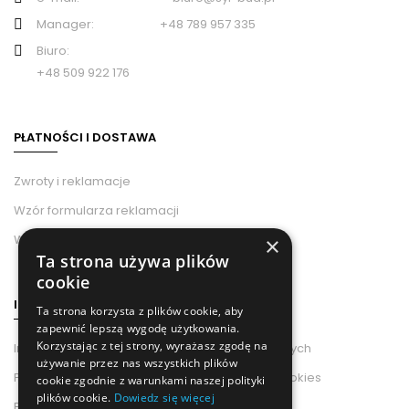
Manager: +48 789 957 335
Biuro:
+48 509 922 176
PŁATNOŚCI I DOSTAWA
Zwroty i reklamacje
Wzór formularza reklamacji
Wzór odstąpienia od umowy
×
Ta strona używa plików
cookie
INFORMACJE
Ta strona korzysta z plików cookie, aby
zapewnić lepszą wygodę użytkowania.
Korzystając z tej strony, wyrażasz zgodę na
Informacje od Administratora Danych Osobowych
używanie przez nas wszystkich plików
Polityka Prywatności i Wykorzystania Plików Cookies
cookie zgodnie z warunkami naszej polityki
plików cookie.
Dowiedz się więcej
Polityka prywatności