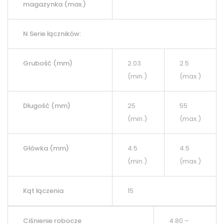
magazynka (max.)
N Serie łączników:
Grubość (mm)
2.03
2.5
(min.)
(max.)
Długość (mm)
25
55
(min.)
(max.)
Główka (mm)
4.5
4.5
(min.)
(max.)
Kąt łączenia
15
Ciśnienie robocze
4.80 –