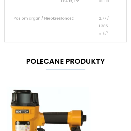
LPA 1s, 1m
83.00
Poziom drgań / Nieokreśloność
2.77 /
1.385
2
m/s
POLECANE PRODUKTY