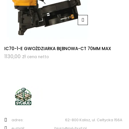
IC70-1-E GWOŹDZIARKA BĘBNOWA-CT 70MM MAX
1130,00
zł
cena netto
adres: 62-800 Kalisz, ul. Celtycka 156A
e-mail: biuro@syl-bud.pl