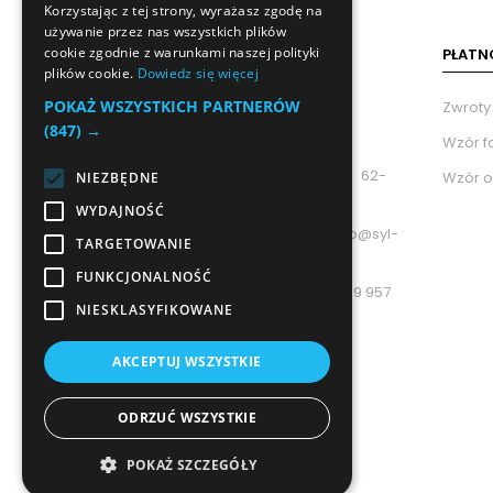
Korzystając z tej strony, wyrażasz zgodę na
używanie przez nas wszystkich plików
cookie zgodnie z warunkami naszej polityki
PŁATN
plików cookie.
Dowiedz się więcej
POKAŻ WSZYSTKICH PARTNERÓW
Zwroty
(847) →
Wzór f
adres: 62-
Wzór o
NIEZBĘDNE
800 Kalisz, ul. Celtycka 156A
WYDAJNOŚĆ
e-mail: biuro@syl-
TARGETOWANIE
bud.pl
FUNKCJONALNOŚĆ
Manager: +48 789 957
NIESKLASYFIKOWANE
335
Biuro:
AKCEPTUJ WSZYSTKIE
+48 509 922 176
ODRZUĆ WSZYSTKIE
POKAŻ SZCZEGÓŁY
© 2024 – Syl-Bud