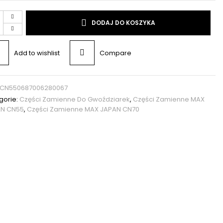
DODAJ DO KOSZYKA
Add to wishlist
Compare
CN550687006280067
gorie:
Części Zamienne Do Gwoździarek
,
Części Zamienne MAX
N CN55
,
Części Zamienne MAX JAPAN CN70