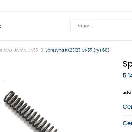
t
ne MAX JAPAN CN55
Sprężyna KK23123 CN55 (rys.68)
Sp
5,
List
Ce
Ce