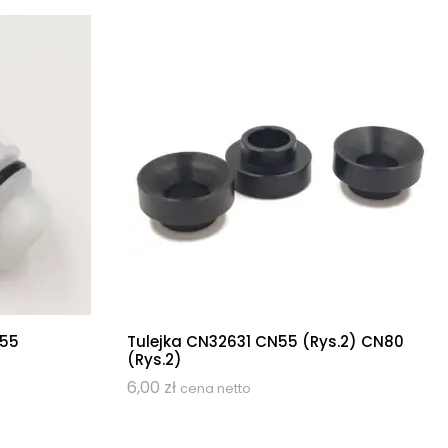
N55
Tulejka CN32631 CN55 (rys.2) CN80
(rys.2)
6,00
zł
cena netto