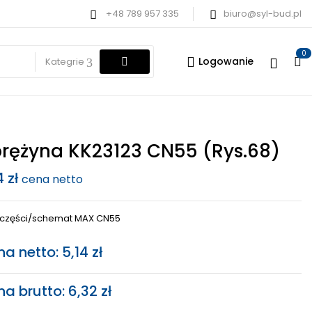
+48 789 957 335
biuro@syl-bud.pl
0
Logowanie
Kategrie
rężyna KK23123 CN55 (rys.68)
14
zł
cena netto
a części/schemat MAX CN55
na netto:
5,14
zł
na brutto:
6,32
zł