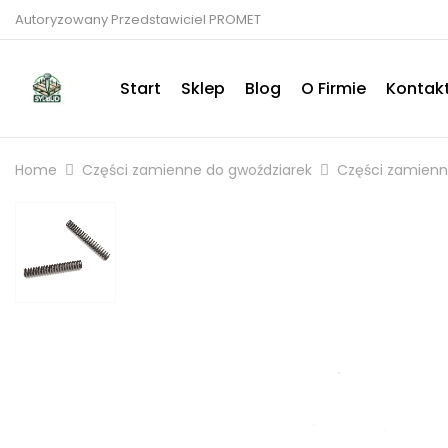
Autoryzowany Przedstawiciel PROMET
Start
Sklep
Blog
O Firmie
Kontak
Home
Części zamienne do gwoździarek
Części zamien