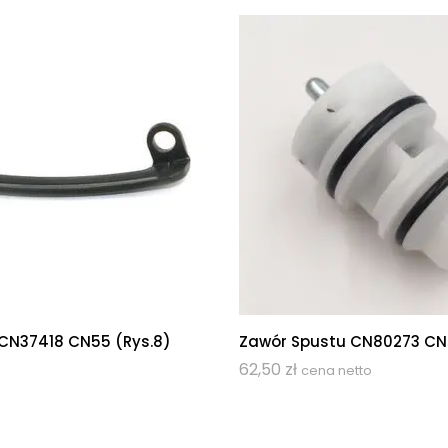
CN37418 CN55 (rys.8)
Zawór Spustu CN80273 C
62,50
zł
cena netto